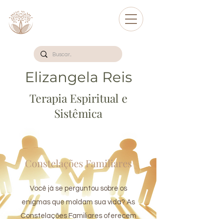
Elizangela Reis
Terapia Espiritual e
Sistêmica
Constelações Familiares
Você já se perguntou sobre os
enigmas que moldam sua vida? As
Constelações Familiares oferecem