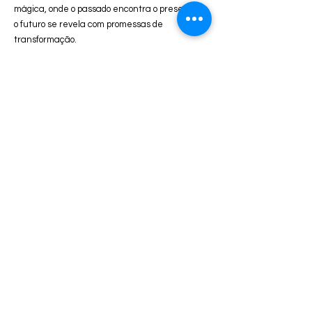
mágica, onde o passado encontra o presente, e
o futuro se revela com promessas de
transformação.
Se desejar explorar mais sobre como as
constelações familiares podem trazer
mudanças significativas para sua vida, estou à
disposição.
Agendar
Para quem é a
Constelação Familiar?
Para todos aqueles que
querem se livrar de crenças